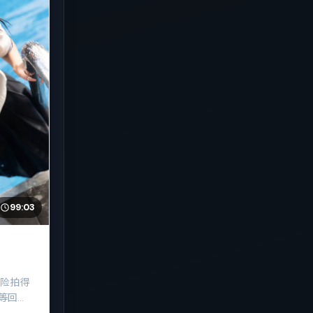
99:03
冒险拍得
等回