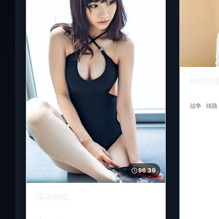
断桥档
战争
· 线路
96:39
深海档案