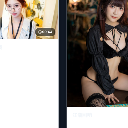
99:44
案
狂潮回响