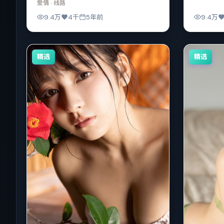
爱情
· 线路
9.4万
4千
5年前
9.4万
精选
精选