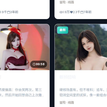
音，其实等的是自己是否还肯相信
冒险
· 线路
这两个字。
3.9千
3年前
1.9万
2.3千
7年前
最新
99:58
案
断桥回响
浓度偏高：你会笑两次，第三
硬核场面有，但不堆料；追车、
来，然后开始回想自己上次撒
密闭空间里的试探，像一套组合
时候。
后一拳打在“选择”上。
冒险
· 线路