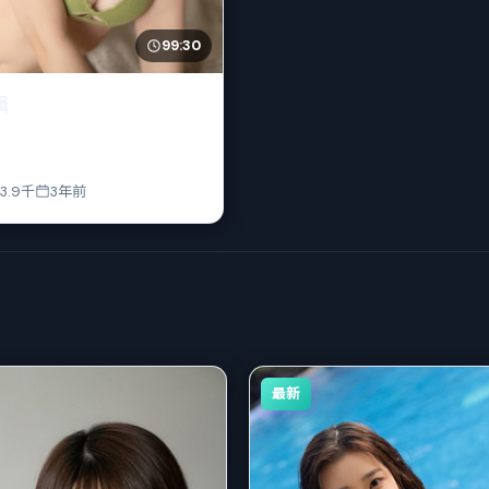
99:30
缉
3.9千
3年前
最新