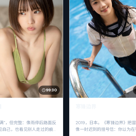
99:30
缉
寒锋边界
圆满”，但完整：像雨停后路面反
2019，日本。《寒锋边界》把
见自己，也看见别人走过的痕
像一封迟到的挂号信：你以为在