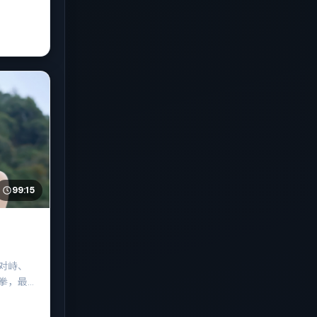
“正义”
99:15
对峙、
拳，最