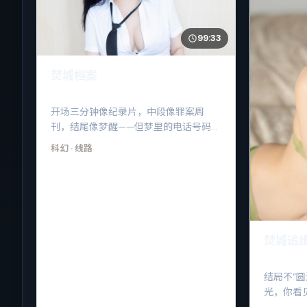
99:33
焚城档案
开场三分钟像纪录片，中段像罪案周
刊，结尾像梦醒——但梦里的电话号码，
醒来竟然还能拨通。
科幻
· 线路
焚城追
结局不“
光，你看