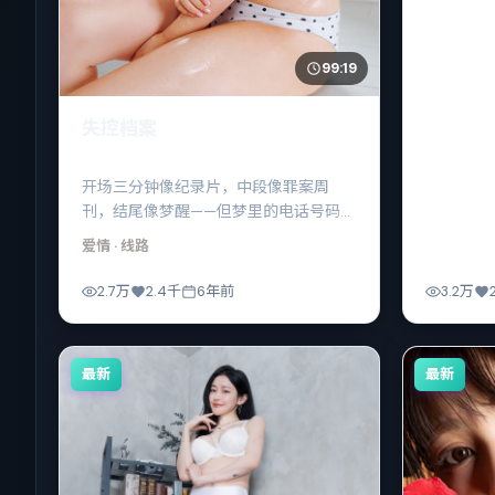
99:19
失控档案
开场三分钟像纪录片，中段像罪案周
刊，结尾像梦醒——但梦里的电话号码，
醒来竟然还能拨通。
爱情
· 线路
2.7万
2.4千
6年前
3.2万
最新
最新