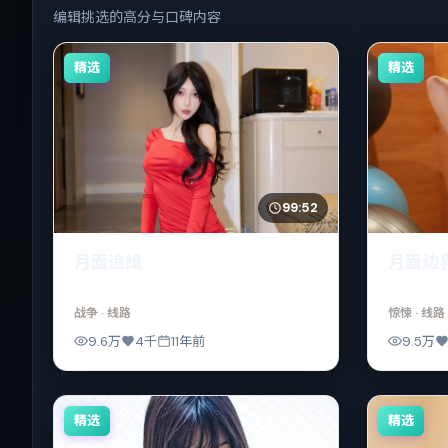
编辑挑选的高分与口碑内容
精选
精选
99:52
月面追缉
月面边
战争
· 线路
惊悚
· 线路
9.6万
4千
11年前
9.5万
精选
精选