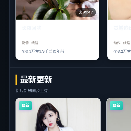
99:47
长夜回响
焚城追
爱情
· 线路
动作
· 线路
9.3万
3.9千
10年前
9.2万
最新更新
新片新剧同步上架
最新
最新