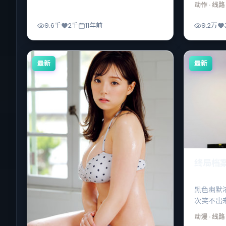
迹。
动作
· 线路
9.6千
2千
11年前
9.2万
最新
最新
终局档
黑色幽默
次笑不出
谎是什么
动漫
· 线路